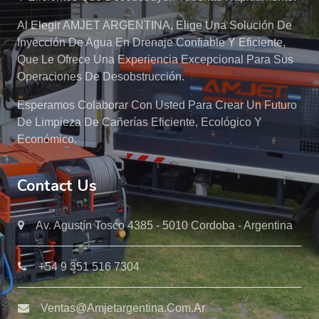
Al Elegir AMJET ARGENTINA, Elige Una Solución De
Inyección De Agua En Drenaje Confiable Y Eficiente,
Que Le Ofrece Una Experiencia Excepcional Para Sus
Operaciones De Desobstrucción.
Esperamos Colaborar Con Usted Para Crear Un Futuro
De Limpieza De Cañerías Eficiente, Ecológico Y
Económico.
Contact Us
Av. Agustín Tosco 4385 - 5010 Cordoba - Argentina
+54 9 351 516 7304
Ventas@amjetargentina.com.ar